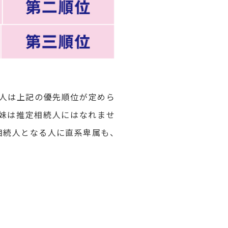
の人は上記の優先順位が定めら
姉妹は推定相続人にはなれませ
相続人となる人に直系卑属も、