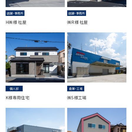
店舗・事務所
店舗・事務所
㈱R様 社屋
H㈱様 社屋
個人邸
倉庫・工場
K様専用住宅
㈱S様工場